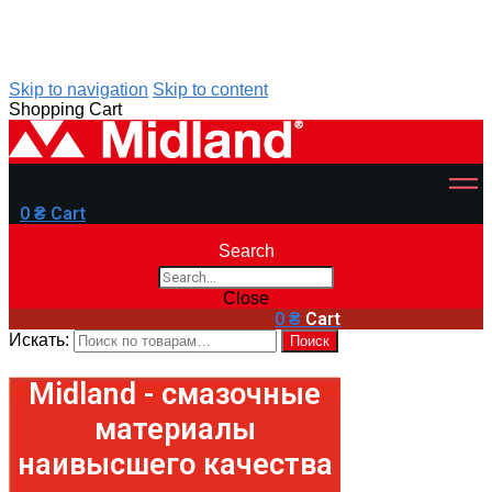
Skip to navigation
Skip to content
Shopping Cart
0
₴
Cart
Search
Close
0
₴
Cart
Искать:
Поиск
Midland - смазочные
материалы
наивысшего качества