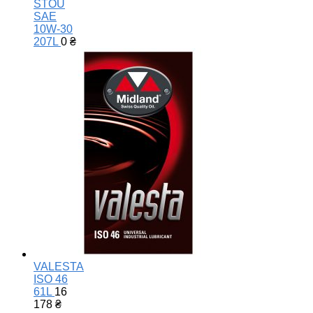
STOU
SAE
10W-30
207L
0
₴
VALESTA
ISO 46
61L
16
178
₴