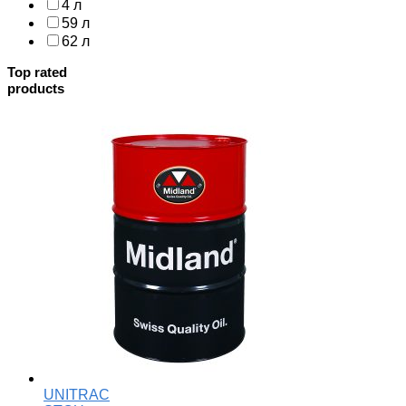
4 л
59 л
62 л
Top rated
products
UNITRAC