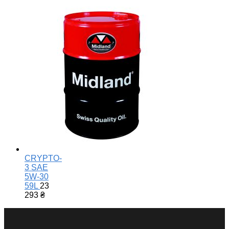
CRYPTO-
3 SAE
5W-30
59L
23
293
₴