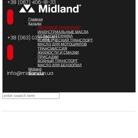
+38 (067) 406-18-33
Главная
Каталог
ЛЕГКОВОЙ ТРАНСПОРТ
ИНДУСТРИАЛЬНЫЕ МАСЛА
СЕЛЬХОЗТЕХНИКА
+38 (063) 033-95-57
КОММЕРЧЕСКИЙ ТРАНСПОРТ
МАСЛО ДЛЯ МОТОЦИКЛОВ
ТРАНСМИССИЯ
ЖИДКОСТИ И СМАЗКИ
ПРИСАДКИ
ВОДНЫЙ ТРАНСПОРТ
МАСЛО ДЛЯ БЕНЗОПИЛ
Midland
info@midland.in.ua
Контакты