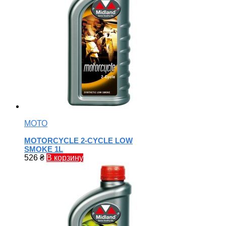
МОТО
MOTORCYCLE 2-CYCLE LOW
SMOKE 1L
526
₴
В корзину