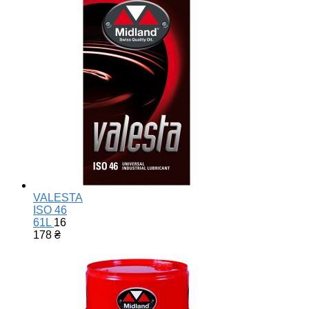
VALESTA
ISO 46
61L
16
178
₴