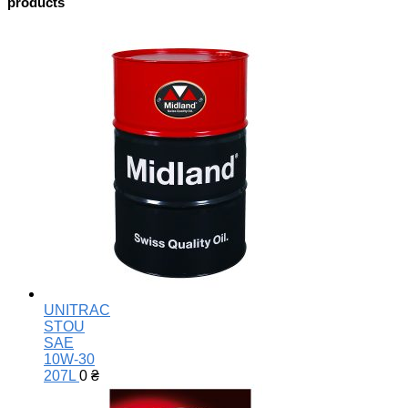
products
UNITRAC
STOU
SAE
10W-30
207L
0
₴