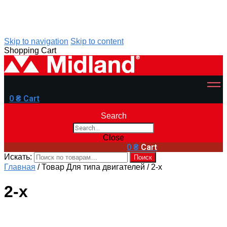
Skip to navigation
Skip to content
Shopping Cart
0
₴
Cart
Search
Close
0
₴
Cart
Искать:
Поиск
Главная
/
Товар Для типа двигателей
/
2-x
2-x