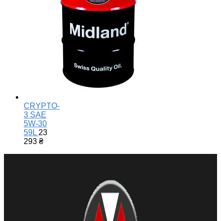
CRYPTO-
3 SAE
5W-30
59L
23
293
₴