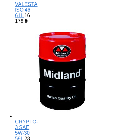
VALESTA
ISO 46
61L
16
178
₴
CRYPTO-
3 SAE
5W-30
59L
23