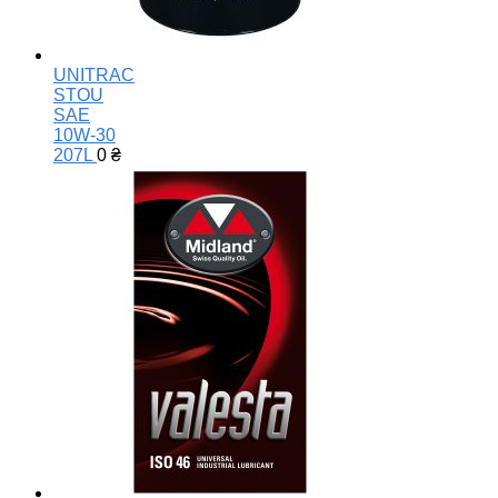
UNITRAC
STOU
SAE
10W-30
207L
0
₴