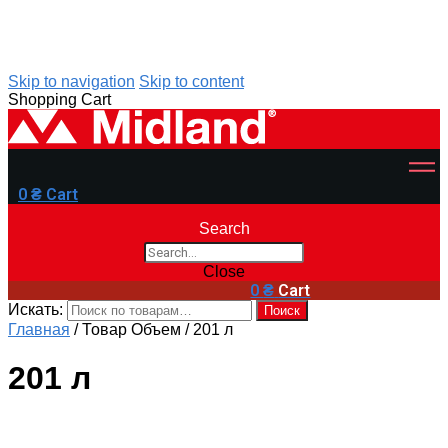
Skip to navigation
Skip to content
Shopping Cart
0
₴
Cart
Search
Close
0
₴
Cart
Искать:
Поиск
Главная
/
Товар Объем
/
201 л
201 л