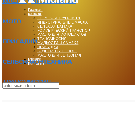
МАСЛО ДЛЯ БЕНЗОПИЛ
Главная
Каталог
ЛЕГКОВОЙ ТРАНСПОРТ
МОТО
ИНДУСТРИАЛЬНЫЕ МАСЛА
СЕЛЬХОЗТЕХНИКА
КОММЕРЧЕСКИЙ ТРАНСПОРТ
МАСЛО ДЛЯ МОТОЦИКЛОВ
ТРАНСМИССИЯ
ПРИСАДКИ
ЖИДКОСТИ И СМАЗКИ
ПРИСАДКИ
ВОДНЫЙ ТРАНСПОРТ
МАСЛО ДЛЯ БЕНЗОПИЛ
Midland
СЕЛЬСКОХОЗТЕХНИКА
Контакты
ТРАНСМИССИЯ