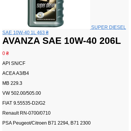
SUPER DIESEL
SAE 10W-40 1L
463
₴
AVANZA SAE 10W-40 206L
0
₴
API SN/CF
ACEA A3/B4
MB 229.3
VW 502.00/505.00
FIAT 9.55535-D2/G2
Renault RN-0700/0710
PSA Peugeot/Citroen B71 2294, B71 2300