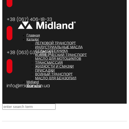
+38 (067) 406-18-33
Главная
Каталог
ЛЕГКОВОЙ ТРАНСПОРТ
ИНДУСТРИАЛЬНЫЕ МАСЛА
СЕЛЬХОЗТЕХНИКА
+38 (063) 033-95-57
КОММЕРЧЕСКИЙ ТРАНСПОРТ
МАСЛО ДЛЯ МОТОЦИКЛОВ
ТРАНСМИССИЯ
ЖИДКОСТИ И СМАЗКИ
ПРИСАДКИ
ВОДНЫЙ ТРАНСПОРТ
МАСЛО ДЛЯ БЕНЗОПИЛ
Midland
info@midland.in.ua
Контакты