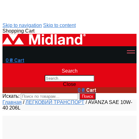
Skip to navigation
Skip to content
Shopping Cart
0
₴
Cart
Search
Close
0
₴
Cart
Искать:
Поиск
Главная
/
ЛЕГКОВИЙ ТРАНСПОРТ
/
AVANZA SAE 10W-
40 206L