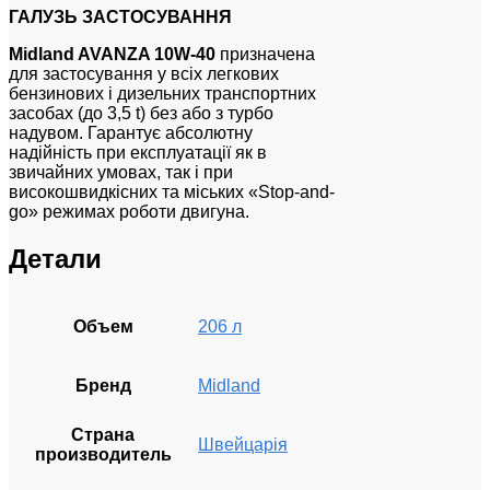
ГАЛУЗЬ ЗАСТОСУВАННЯ
Midland AVANZA 10W-40
призначена
для застосування у всіх легкових
бензинових і дизельних транспортних
засобах (до 3,5 t) без або з турбо
надувом. Гарантує абсолютну
надійність при експлуатації як в
звичайних умовах, так і при
високошвидкісних та міських «Stop-and-
go» режимах роботи двигуна.
Детали
Объем
206 л
Бренд
Midland
Страна
Швейцарія
производитель