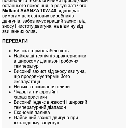
поєднанні з технологічними присадками
останнього покоління, в результаті чого
Midland AVANZA 10W-40
відповідає
вимогам всіх світових виробників
двигунів, забезпечує кращий захист від
зносу і чистоту двигуна, на відміну від
звичайних олив.
ПЕРЕВАГИ
Висока термостабільність
Найкращі технічні характеристики
в широкому діапазоні робочих
температур
Високий захист від зносу двигуна,
що продовжує термін його
експлуатації
Низьке споживання оливи
Чудові антикорозійні
характеристики
Високий індекс в’язкості і широкий
температурний діапазон
Економія палива
Найвищий захист двигуна при
«холодному запуску»