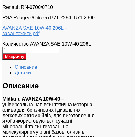
Renault RN-0700/0710
PSA Peugeot/Citroen B71 2294, B71 2300
AVANZA SAE 10W-40 206L –
завантажити pdf
Количество AVANZA SAE 10W-40 206L
В корзину
Описание
Детали
Описание
Midland AVANZA 10W-40
–
універсальна напівсинтетична моторна
олива для бензинових і дизельних
легкових автомобілів, для виготовлення
якої використовуються сучасні
мінеральні та синтезовані на
молекулярному рівні базові оливи в