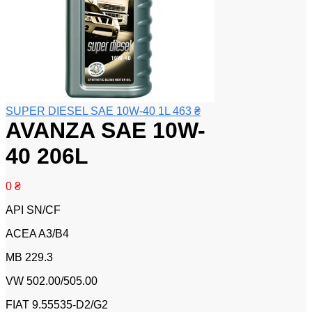
SUPER DIESEL SAE 10W-40 1L
463
₴
AVANZA SAE 10W-
40 206L
0
₴
API SN/CF
ACEA A3/B4
MB 229.3
VW 502.00/505.00
FIAT 9.55535-D2/G2