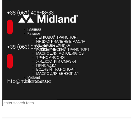
+38 (067) 406-18-33
Главная
Каталог
ЛЕГКОВОЙ ТРАНСПОРТ
ИНДУСТРИАЛЬНЫЕ МАСЛА
СЕЛЬХОЗТЕХНИКА
+38 (063) 033-95-57
КОММЕРЧЕСКИЙ ТРАНСПОРТ
МАСЛО ДЛЯ МОТОЦИКЛОВ
ТРАНСМИССИЯ
ЖИДКОСТИ И СМАЗКИ
ПРИСАДКИ
ВОДНЫЙ ТРАНСПОРТ
МАСЛО ДЛЯ БЕНЗОПИЛ
Midland
info@midland.in.ua
Контакты