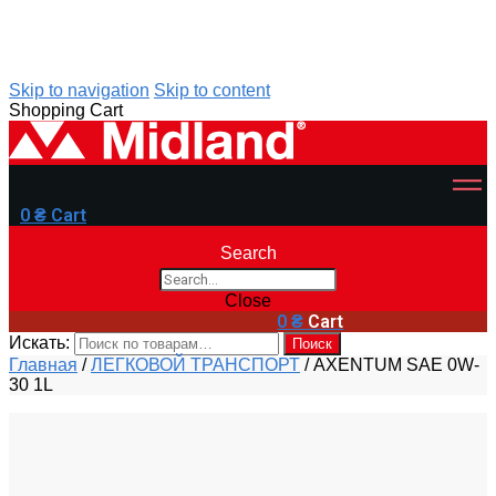
Skip to navigation
Skip to content
Shopping Cart
0
₴
Cart
Search
Close
0
₴
Cart
Искать:
Поиск
Главная
/
ЛЕГКОВОЙ ТРАНСПОРТ
/
AXENTUM SAE 0W-
30 1L