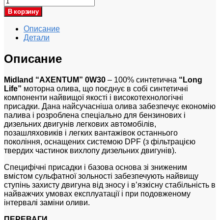
В корзину
Описание
Детали
Описание
Midland “AXENTUM” 0W30
– 100% синтетична
“Long
Life”
моторна олива, що поєднує в собі синтетичні
компоненти найвищої якості і високотехнологічні
присадки. Дана найсучасніша олива забезпечує економію
палива і розроблена спеціально для бензинових і
дизельних двигунів легкових автомобілів,
позашляховиків і легких вантажівок останнього
покоління, оснащених системою DPF (з фільтрацією
твердих частинок вихлопу дизельних двигунів).
Специфічні присадки і базова основа зі зниженим
вмістом сульфатної зольності забезпечують найвищу
ступінь захисту двигуна від зносу і в’язкісну стабільність в
найважчих умовах експлуатації і при подовженому
інтервалі заміни оливи.
ПЕРЕВАГИ