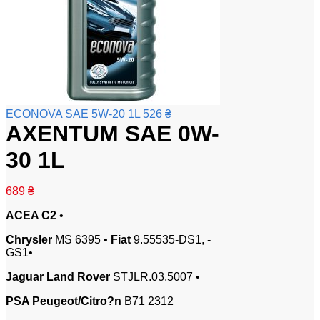
ECONOVA SAE 5W-20 1L
526
₴
AXENTUM SAE 0W-
30 1L
689
₴
ACEA C2
•
Chrysler
MS 6395 •
Fiat
9.55535-DS1, -
GS1•
Jaguar Land Rover
STJLR.03.5007 •
PSA Peugeot/Citro?n
B71 2312