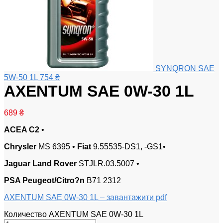
SYNQRON SAE
5W-50 1L
754
₴
AXENTUM SAE 0W-30 1L
689
₴
ACEA C2
•
Chrysler
MS 6395 •
Fiat
9.55535-DS1, -GS1•
Jaguar Land Rover
STJLR.03.5007 •
PSA Peugeot/Citro?n
B71 2312
AXENTUM SAE 0W-30 1L – завантажити pdf
Количество AXENTUM SAE 0W-30 1L