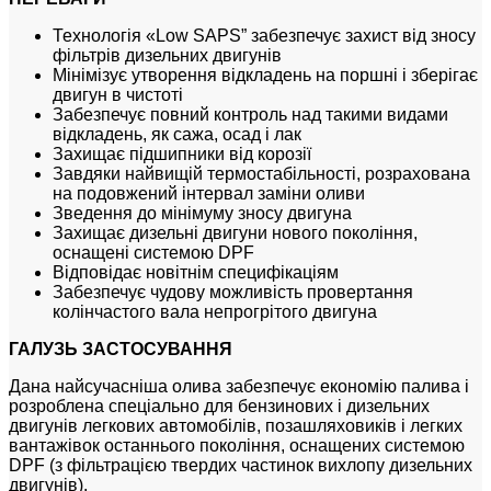
Технологія «Low SAPS” забезпечує захист від зносу
фільтрів дизельних двигунів
Мінімізує утворення відкладень на поршні і зберігає
двигун в чистоті
Забезпечує повний контроль над такими видами
відкладень, як сажа, осад і лак
Захищає підшипники від корозії
Завдяки найвищій термостабільності, розрахована
на подовжений інтервал заміни оливи
Зведення до мінімуму зносу двигуна
Захищає дизельні двигуни нового покоління,
оснащені системою DPF
Відповідає новітнім специфікаціям
Забезпечує чудову можливість провертання
колінчастого вала непрогрітого двигуна
ГАЛУЗЬ ЗАСТОСУВАННЯ
Дана найсучасніша олива забезпечує економію палива і
розроблена спеціально для бензинових і дизельних
двигунів легкових автомобілів, позашляховиків і легких
вантажівок останнього покоління, оснащених системою
DPF (з фільтрацією твердих частинок вихлопу дизельних
двигунів).