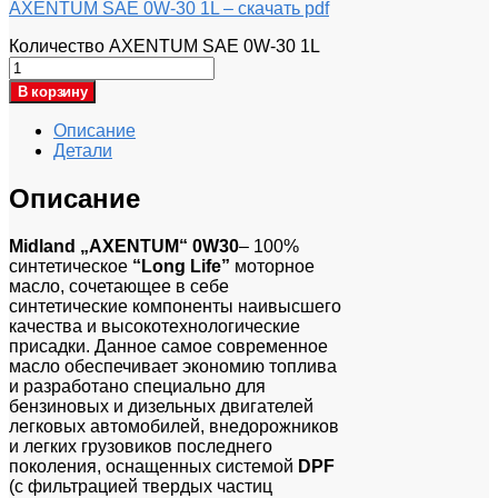
AXENTUM SAE 0W-30 1L – скачать pdf
Количество AXENTUM SAE 0W-30 1L
В корзину
Описание
Детали
Описание
Midland
„
AXENTUM
“ 0
W
30
– 100%
синтетическое
“Long Life”
моторное
масло, сочетающее в себе
синтетические компоненты наивысшего
качества и высокотехнологические
присадки. Данное самое современное
масло обеспечивает экономию топлива
и разработано специально для
бензиновых и дизельных двигателей
легковых автомобилей, внедорожников
и легких грузовиков последнего
поколения, оснащенных системой
DPF
(с фильтрацией твердых частиц