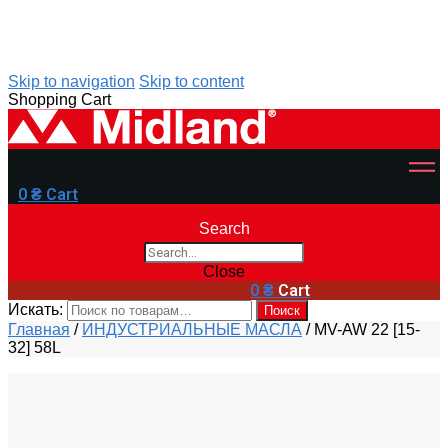
Skip to navigation
Skip to content
Shopping Cart
0
₴
Cart
Search
Close
0
₴
Cart
Искать:
Поиск
Главная
/
ИНДУСТРИАЛЬНЫЕ МАСЛА
/
MV-AW 22 [15-
32] 58L