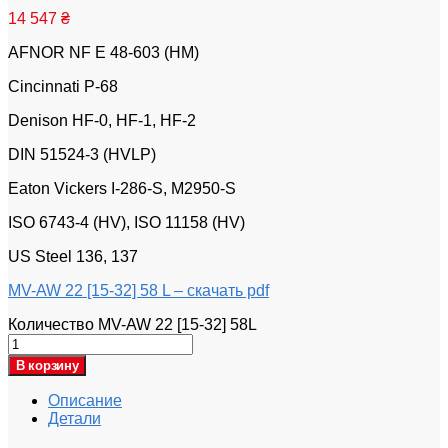
14 547
₴
AFNOR NF E 48-603 (HM)
Cincinnati P-68
Denison HF-0, HF-1, HF-2
DIN 51524-3 (HVLP)
Eaton Vickers I-286-S, M2950-S
ISO 6743-4 (HV), ISO 11158 (HV)
US Steel 136, 137
MV-AW 22 [15-32] 58 L – скачать pdf
Количество MV-AW 22 [15-32] 58L
В корзину
Описание
Детали