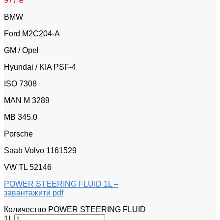
977
₴
BMW
Ford M2C204-A
GM / Opel
Hyundai / KIA PSF-4
ISO 7308
MAN M 3289
MB 345.0
Porsche
Saab Volvo 1161529
VW TL 52146
POWER STEERING FLUID 1L –
завантажити pdf
Количество POWER STEERING FLUID
1L