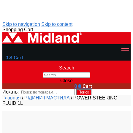
Skip to navigation
Skip to content
Shopping Cart
0
₴
Cart
Search
Close
0
₴
Cart
Искать:
Поиск
Главная
/
РІДИНИ І МАСТИЛА
/
POWER STEERING
FLUID 1L