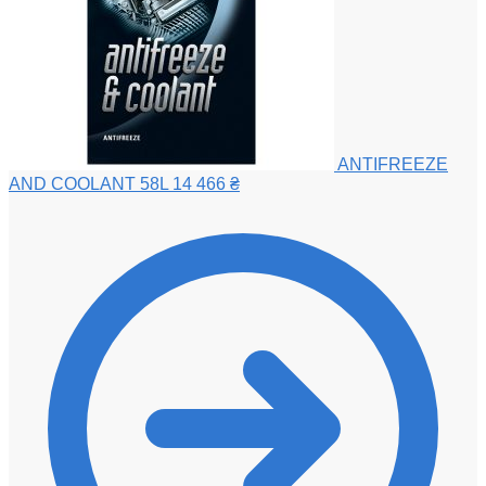
ANTIFREEZE
AND COOLANT 58L
14 466
₴