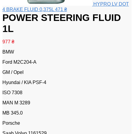
HYPRO LV DOT
4 BRAKE FLUID 0,375L
471
₴
POWER STEERING FLUID
1L
977
₴
BMW
Ford M2C204-A
GM / Opel
Hyundai / KIA PSF-4
ISO 7308
MAN M 3289
MB 345.0
Porsche
Saab Volvo 1161529