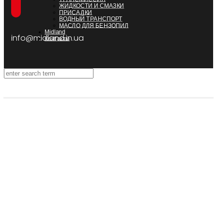
ЖИДКОСТИ И СМАЗКИ
ПРИСАДКИ
ВОДНЫЙ ТРАНСПОРТ
МАСЛО ДЛЯ БЕНЗОПИЛ
Midland
info@midland.in.ua
Контакты