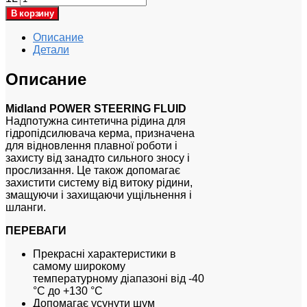
В корзину
Описание
Детали
Описание
Midland POWER STEERING FLUID
Надпотужна синтетична рідина для
гідропідсилювача керма, призначена
для відновлення плавної роботи і
захисту від занадто сильного зносу і
прослизання. Це також допомагає
захистити систему від витоку рідини,
змащуючи і захищаючи ущільнення і
шланги.
ПЕРЕВАГИ
Прекрасні характеристики в
самому широкому
температурному діапазоні від -40
°С до +130 °С
Допомагає усунути шум