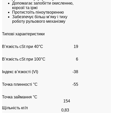
Допомагає запобігти окисленню,
корозії та іржі
Протистоїть піноутворенню
Забезпечує більш м’яку і тиху
роботу рульового механізму
Типові характеристики
В’язкість cSt при 40°C
19
В’язкість cSt при 100°C
6
Індекс в’язкості (VI)
-38
Точка плинності °С
-55
Точка займання °С
154
Щільність кг/л
0,83