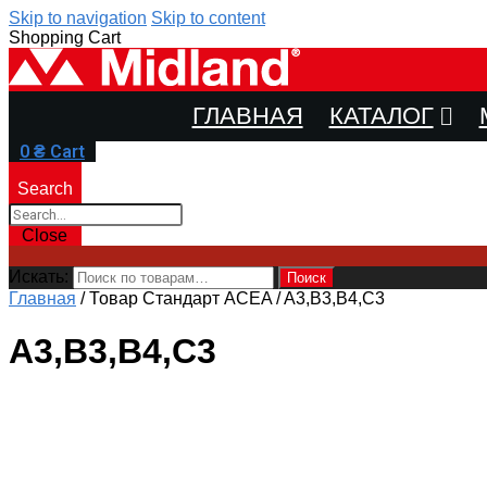
Skip to navigation
Skip to content
Shopping Cart
ГЛАВНАЯ
КАТАЛОГ
0
₴
Cart
Search
Close
Искать:
Поиск
Главная
/
Товар Стандарт ACEA
/
A3,B3,B4,C3
A3,B3,B4,C3