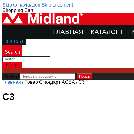
Skip to navigation
Skip to content
Shopping Cart
ГЛАВНАЯ
КАТАЛОГ
0
₴
Cart
Search
Close
Искать:
Поиск
Главная
/
Товар Стандарт ACEA
/
C3
C3