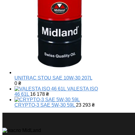
UNITRAC STOU SAE 10W-30 207L
0
₴
VALESTA ISO
46 61L
16 178
₴
CRYPTO-3 SAE 5W-30 59L
23 293
₴