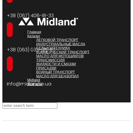
+38 (067) 406-18-33
Главная
Каталог
ЛЕГКОВОЙ ТРАНСПОРТ
ИНДУСТРИАЛЬНЫЕ МАСЛА
СЕЛЬХОЗТЕХНИКА
+38 (063) 033-95-57
КОММЕРЧЕСКИЙ ТРАНСПОРТ
МАСЛО ДЛЯ МОТОЦИКЛОВ
ТРАНСМИССИЯ
ЖИДКОСТИ И СМАЗКИ
ПРИСАДКИ
ВОДНЫЙ ТРАНСПОРТ
МАСЛО ДЛЯ БЕНЗОПИЛ
Midland
info@midland.in.ua
Контакты