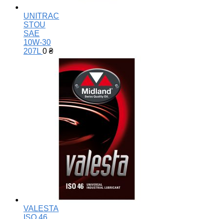
UNITRAC
STOU
SAE
10W-30
207L
0
₴
VALESTA
ISO 46