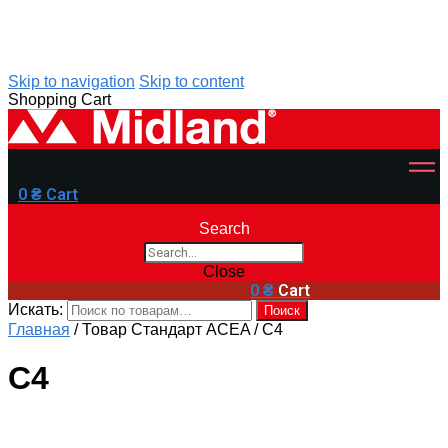
Skip to navigation
Skip to content
Shopping Cart
0
₴
Cart
Search
Close
0
₴
Cart
Искать:
Поиск
Главная
/
Товар Стандарт ACEA
/
C4
C4