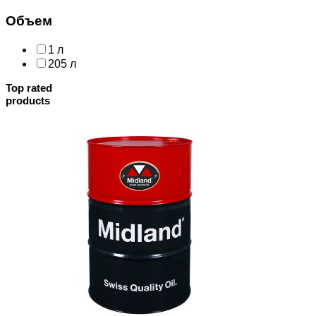
Объем
1 л
205 л
Top rated
products