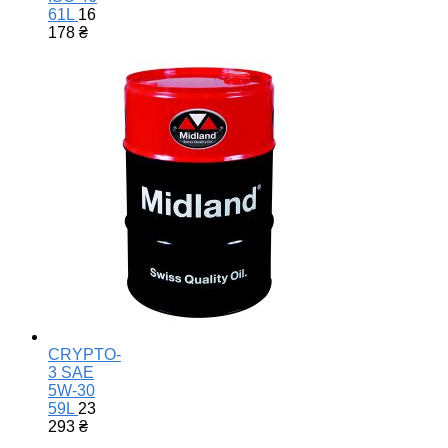
61L
16
178
₴
CRYPTO-
3 SAE
5W-30
59L
23
293
₴