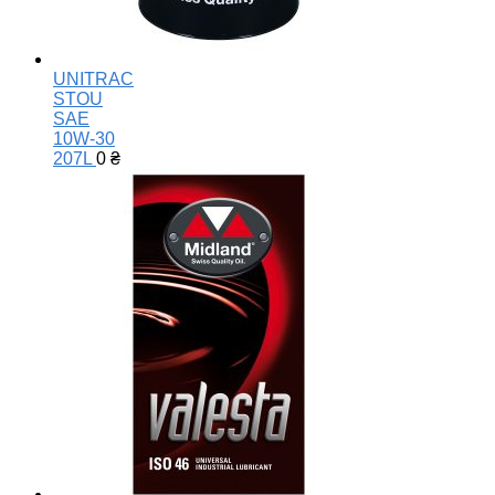
UNITRAC
STOU
SAE
10W-30
207L
0
₴