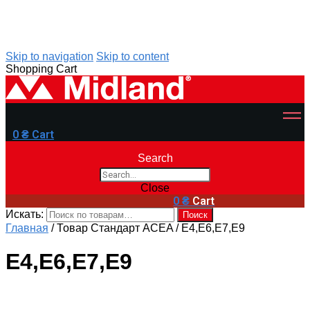
Skip to navigation
Skip to content
Shopping Cart
0
₴
Cart
Search
Close
0
₴
Cart
Искать:
Поиск
Главная
/
Товар Стандарт ACEA
/
E4,E6,E7,E9
E4,E6,E7,E9