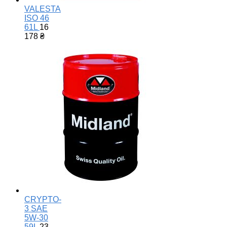
VALESTA
ISO 46
61L
16
178
₴
CRYPTO-
3 SAE
5W-30
59L
23