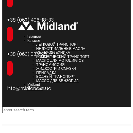
+38 (067) 406-18-33
Главная
Каталог
ЛЕГКОВОЙ ТРАНСПОРТ
ИНДУСТРИАЛЬНЫЕ МАСЛА
СЕЛЬХОЗТЕХНИКА
+38 (063) 033-95-57
КОММЕРЧЕСКИЙ ТРАНСПОРТ
МАСЛО ДЛЯ МОТОЦИКЛОВ
ТРАНСМИССИЯ
ЖИДКОСТИ И СМАЗКИ
ПРИСАДКИ
ВОДНЫЙ ТРАНСПОРТ
МАСЛО ДЛЯ БЕНЗОПИЛ
Midland
info@midland.in.ua
Контакты