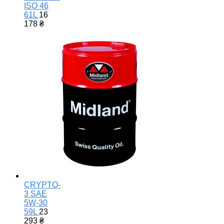
ISO 46
61L
16
178
₴
CRYPTO-
3 SAE
5W-30
59L
23
293
₴