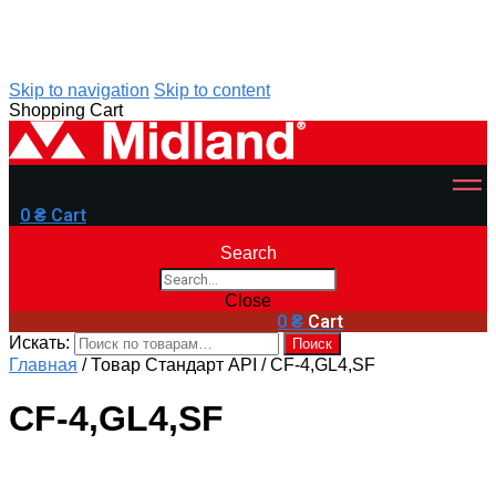
Skip to navigation
Skip to content
Shopping Cart
0
₴
Cart
Search
Close
0
₴
Cart
Искать:
Поиск
Главная
/
Товар Стандарт API
/
CF-4,GL4,SF
CF-4,GL4,SF