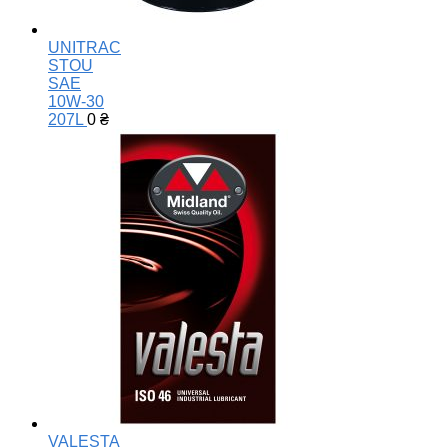
UNITRAC
STOU
SAE
10W-30
207L
0
₴
VALESTA