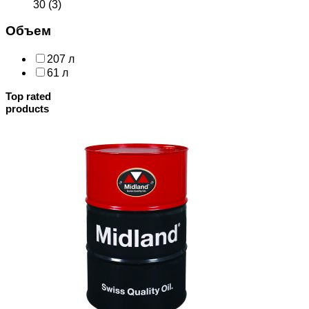
30
(3)
Объем
207 л
61 л
Top rated
products