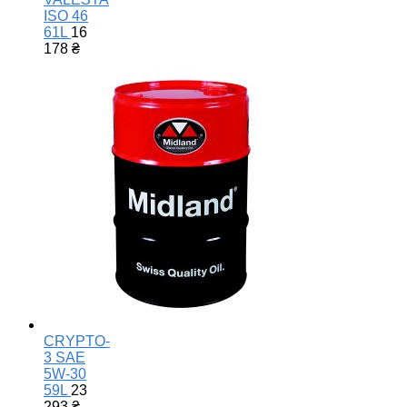
ISO 46
61L
16
178
₴
CRYPTO-
3 SAE
5W-30
59L
23
293
₴