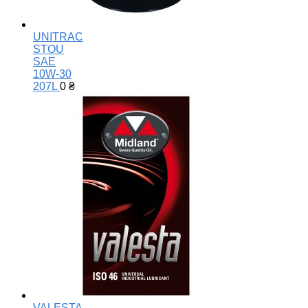
UNITRAC
STOU
SAE
10W-30
207L
0
₴
VALESTA