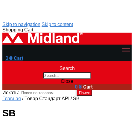
Skip to navigation
Skip to content
Shopping Cart
0
₴
Cart
Search
Close
0
₴
Cart
Искать:
Поиск
Главная
/
Товар Стандарт API
/
SB
SB