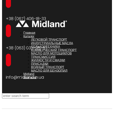
+38 (067) 406-18-33
Главная
Каталог
ЛЕГКОВОЙ ТРАНСПОРТ
ИНДУСТРИАЛЬНЫЕ МАСЛА
СЕЛЬХОЗТЕХНИКА
+38 (063) 033-95-57
КОММЕРЧЕСКИЙ ТРАНСПОРТ
МАСЛО ДЛЯ МОТОЦИКЛОВ
ТРАНСМИССИЯ
ЖИДКОСТИ И СМАЗКИ
ПРИСАДКИ
ВОДНЫЙ ТРАНСПОРТ
МАСЛО ДЛЯ БЕНЗОПИЛ
Midland
info@midland.in.ua
Контакты