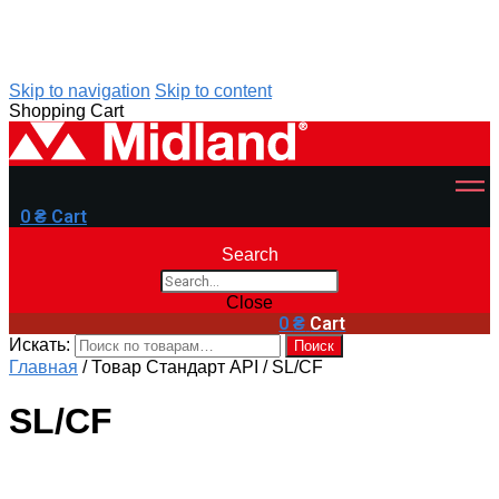
Skip to navigation
Skip to content
Shopping Cart
0
₴
Cart
Search
Close
0
₴
Cart
Искать:
Поиск
Главная
/
Товар Стандарт API
/
SL/CF
SL/CF