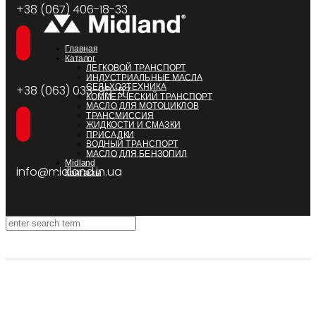
+38 (067) 406-18-33
Главная
Каталог
ЛЕГКОВОЙ ТРАНСПОРТ
ИНДУСТРИАЛЬНЫЕ МАСЛА
СЕЛЬХОЗТЕХНИКА
+38 (063) 033-95-57
КОММЕРЧЕСКИЙ ТРАНСПОРТ
МАСЛО ДЛЯ МОТОЦИКЛОВ
ТРАНСМИССИЯ
ЖИДКОСТИ И СМАЗКИ
ПРИСАДКИ
ВОДНЫЙ ТРАНСПОРТ
МАСЛО ДЛЯ БЕНЗОПИЛ
Midland
info@midland.in.ua
Контакты