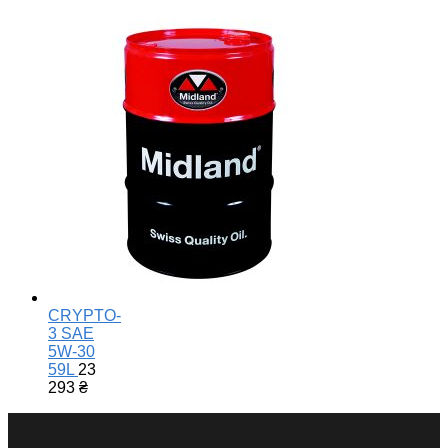
CRYPTO-
3 SAE
5W-30
59L
23
293
₴