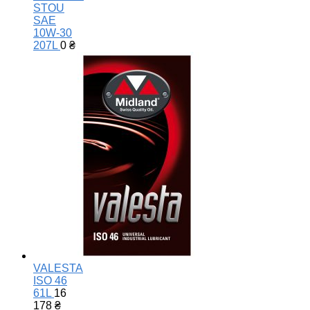
STOU
SAE
10W-30
207L
0
₴
VALESTA
ISO 46
61L
16
178
₴