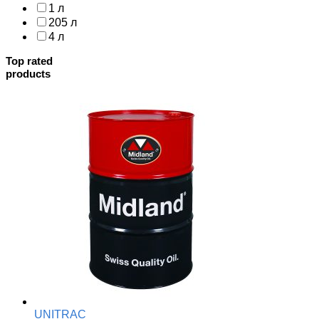
1 л
205 л
4 л
Top rated
products
UNITRAC