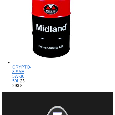
CRYPTO-
3 SAE
5W-30
59L
23
293
₴