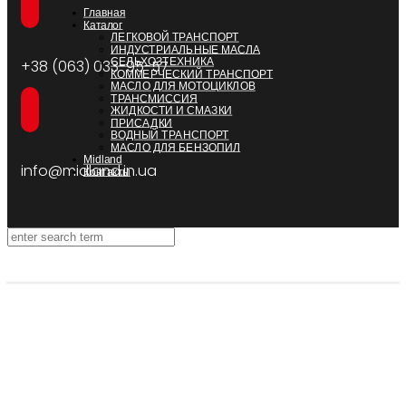
Главная
Каталог
ЛЕГКОВОЙ ТРАНСПОРТ
ИНДУСТРИАЛЬНЫЕ МАСЛА
СЕЛЬХОЗТЕХНИКА
+38 (063) 033-95-57
КОММЕРЧЕСКИЙ ТРАНСПОРТ
МАСЛО ДЛЯ МОТОЦИКЛОВ
ТРАНСМИССИЯ
ЖИДКОСТИ И СМАЗКИ
ПРИСАДКИ
ВОДНЫЙ ТРАНСПОРТ
МАСЛО ДЛЯ БЕНЗОПИЛ
Midland
info@midland.in.ua
Контакты