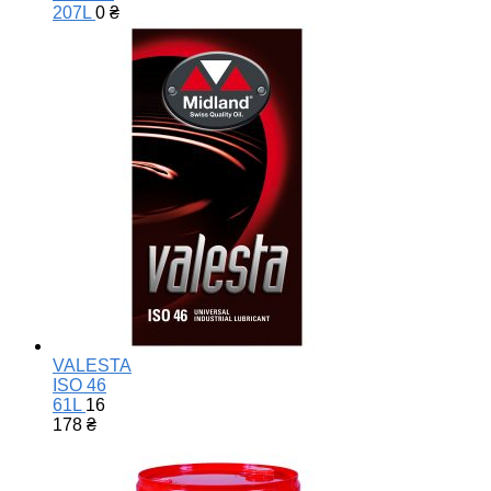
207L
0
₴
VALESTA
ISO 46
61L
16
178
₴