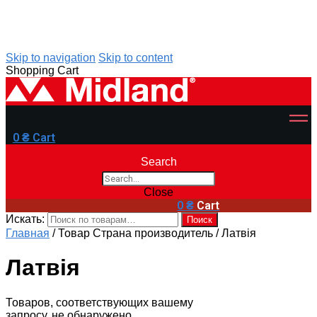
Skip to navigation
Skip to content
Shopping Cart
0
₴
Cart
Search
Close
0
₴
Cart
Искать:
Поиск
Главная
/
Товар Страна производитель
/
Латвія
Латвія
Товаров, соответствующих вашему
запросу, не обнаружено.