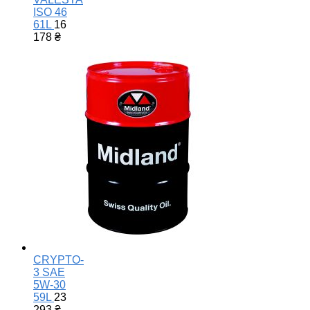
ISO 46
61L
16
178
₴
CRYPTO-
3 SAE
5W-30
59L
23
293
₴