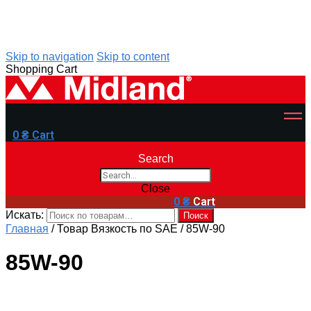
Skip to navigation
Skip to content
Shopping Cart
0
₴
Cart
Search
Close
0
₴
Cart
Искать:
Поиск
Главная
/
Товар Вязкость по SAE
/
85W-90
85W-90