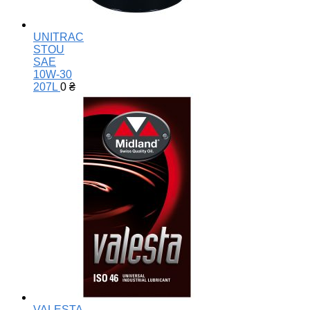
UNITRAC
STOU
SAE
10W-30
207L
0
₴
VALESTA