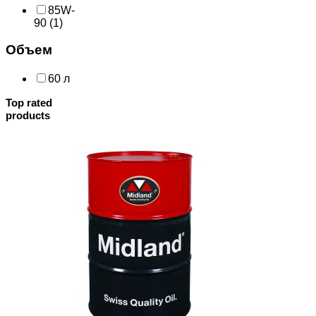
85W-
90
(1)
Объем
60 л
Top rated
products