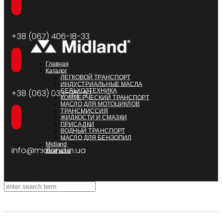
+38 (067) 406-18-33
Главная
Каталог
ЛЕГКОВОЙ ТРАНСПОРТ
ИНДУСТРИАЛЬНЫЕ МАСЛА
СЕЛЬХОЗТЕХНИКА
+38 (063) 033-95-57
КОММЕРЧЕСКИЙ ТРАНСПОРТ
МАСЛО ДЛЯ МОТОЦИКЛОВ
ТРАНСМИССИЯ
ЖИДКОСТИ И СМАЗКИ
ПРИСАДКИ
ВОДНЫЙ ТРАНСПОРТ
МАСЛО ДЛЯ БЕНЗОПИЛ
Midland
info@midland.in.ua
Контакты