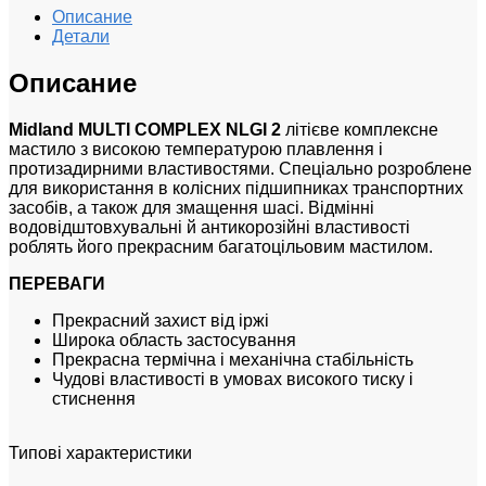
Описание
Детали
Описание
Midland MULTI COMPLEX NLGI 2
літієве комплексне
мастило з високою температурою плавлення і
протизадирними властивостями. Спеціально розроблене
для використання в колісних підшипниках транспортних
засобів, а також для змащення шасі. Відмінні
водовідштовхувальні й антикорозійні властивості
роблять його прекрасним багатоцільовим мастилом.
ПЕРЕВАГИ
Прекрасний захист від іржі
Широка область застосування
Прекрасна термічна і механічна стабільність
Чудові властивості в умовах високого тиску і
стиснення
Типові характеристики