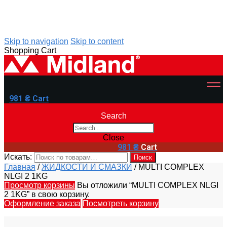
Skip to navigation
Skip to content
Shopping Cart
981
₴
Cart
Search
Close
981
₴
Cart
Искать:
Поиск
Главная
/
ЖИДКОСТИ И СМАЗКИ
/
MULTI COMPLEX
NLGI 2 1KG
Просмотр корзины
Вы отложили “MULTI COMPLEX NLGI
2 1KG” в свою корзину.
Оформление заказа
Посмотреть корзину