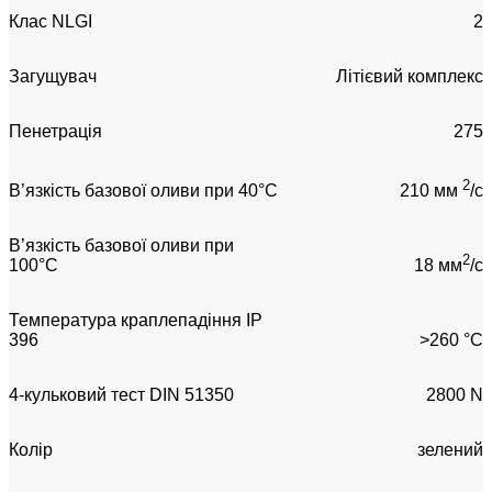
Клас NLGI
2
Загущувач
Літієвий комплекс
Пенетрація
275
2
В’язкість базової оливи при 40°C
210 мм
/с
В’язкість базової оливи при
2
100°C
18 мм
/с
Температура краплепадіння IP
396
>260 °C
4-кульковий тест DIN 51350
2800 N
Колір
зелений