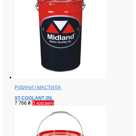
РІДИНИ І МАСТИЛА
XT-COOLANT 25L
7 766
₴
В корзину