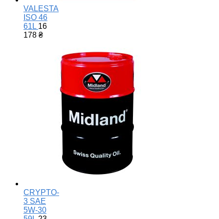
VALESTA
ISO 46
61L
16
178
₴
CRYPTO-
3 SAE
5W-30
59L
23