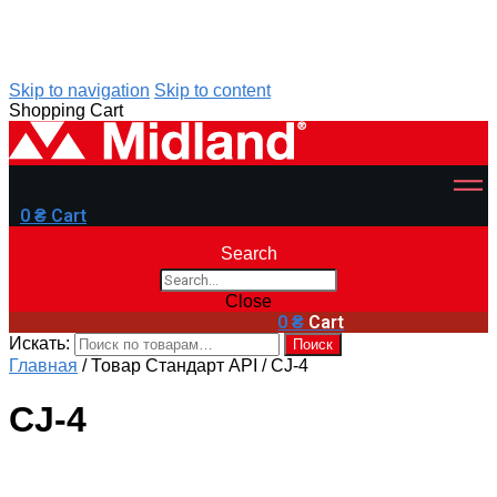
Skip to navigation
Skip to content
Shopping Cart
0
₴
Cart
Search
Close
0
₴
Cart
Искать:
Поиск
Главная
/
Товар Стандарт API
/
CJ-4
CJ-4