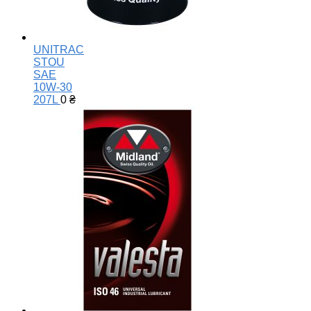
UNITRAC
STOU
SAE
10W-30
207L
0
₴