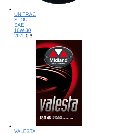
UNITRAC
STOU
SAE
10W-30
207L
0
₴
VALESTA