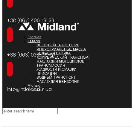
+38 (067) 406-18-33
Главная
Каталог
ЛЕГКОВОЙ ТРАНСПОРТ
ИНДУСТРИАЛЬНЫЕ МАСЛА
СЕЛЬХОЗТЕХНИКА
+38 (063) 033-95-57
КОММЕРЧЕСКИЙ ТРАНСПОРТ
МАСЛО ДЛЯ МОТОЦИКЛОВ
ТРАНСМИССИЯ
ЖИДКОСТИ И СМАЗКИ
ПРИСАДКИ
ВОДНЫЙ ТРАНСПОРТ
МАСЛО ДЛЯ БЕНЗОПИЛ
Midland
info@midland.in.ua
Контакты