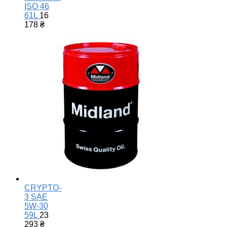
ISO 46
61L
16
178
₴
CRYPTO-
3 SAE
5W-30
59L
23
293
₴