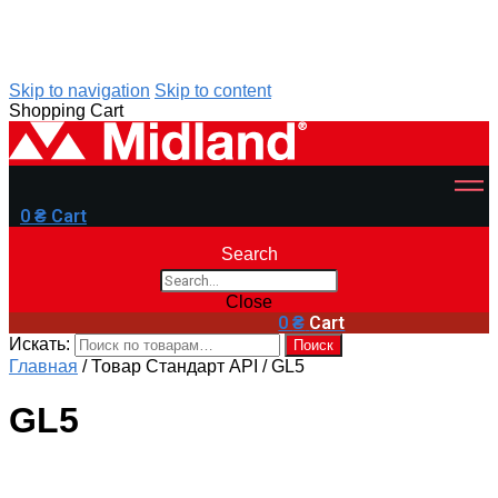
Skip to navigation
Skip to content
Shopping Cart
0
₴
Cart
Search
Close
0
₴
Cart
Искать:
Поиск
Главная
/
Товар Стандарт API
/
GL5
GL5