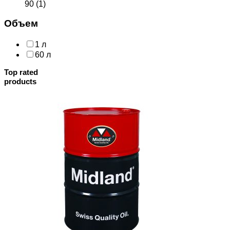
90
(1)
Объем
1 л
60 л
Top rated
products