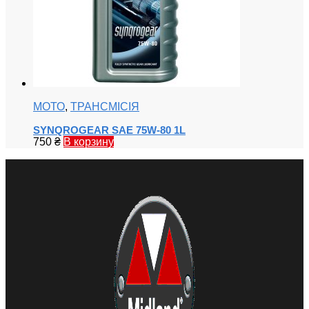
МОТО
,
ТРАНСМІСІЯ
SYNQROGEAR SAE 75W-80 1L
750
₴
В корзину