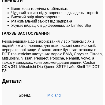
ПЕРЕВАГИ
Виняткова термічна стабільність
Чудовий захист від утворення відкладень і корозії
Високий опір піноутворення
Максимальний захист від задирака
Усуває вібрацію в диференціалах Limited Slip
ГАЛУЗЬ ЗАСТОСУВАННЯ
Рекомендована до використання у всіх трансмісіях з
подвійним зчепленням, для яких вказані специфікації,
перераховані вище. А також може бути застосована в
DCT трансмісіях наступних марок: BMW, Chrysler, Citroën,
Mitsubishi, Nissan, Peugeot, Porsche, Renault, Volvo, a
також у випадках, коли рекомендовані рідини: Castrai
ОСЬ 341, Mitsubishi Dia-Queen SSTF-I або Shell TF DCT-
F3:
Детали
Бренд
Midland