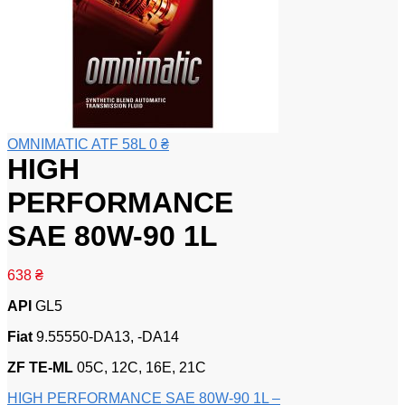
OMNIMATIC ATF 58L
0
₴
HIGH
PERFORMANCE
SAE 80W-90 1L
638
₴
API
GL5
Fiat
9.55550-DA13, -DA14
ZF TE-ML
05C, 12C, 16E, 21C
HIGH PERFORMANCE SAE 80W-90 1L –