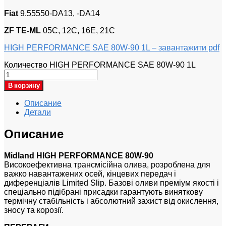
Fiat
9.55550-DA13, -DA14
ZF TE-ML
05C, 12C, 16E, 21C
HIGH PERFORMANCE SAE 80W-90 1L – завантажити pdf
Количество HIGH PERFORMANCE SAE 80W-90 1L
В корзину
Описание
Детали
Описание
Midland HIGH PERFORMANCE 80W-90
Високоефективна трансмісійна олива, розроблена для
важко навантажених осей, кінцевих передач і
диференціалів Limited Slip. Базові оливи преміум якості і
спеціально підібрані присадки гарантують виняткову
термічну стабільність і абсолютний захист від окислення,
зносу та корозії.