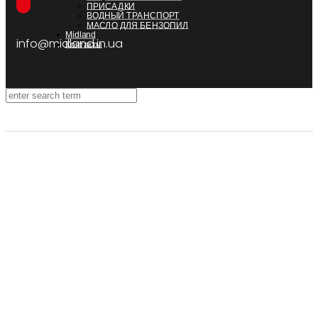
ПРИСАДКИ
ВОДНЫЙ ТРАНСПОРТ
МАСЛО ДЛЯ БЕНЗОПИЛ
Midland
info@midland.in.ua
Контакты