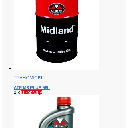
ТРАНСМІСІЯ
ATF M3 PLUS 58L
0
₴
В корзину