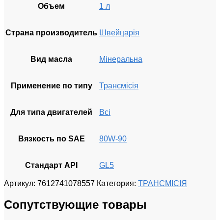
Объем
1 л
Страна производитель
Швейцарія
Вид масла
Мінеральна
Применение по типу
Трансмісія
Для типа двигателей
Всі
Вязкость по SAE
80W-90
Стандарт API
GL5
Артикул:
7612741078557
Категория:
ТРАНСМІСІЯ
Сопутствующие товары