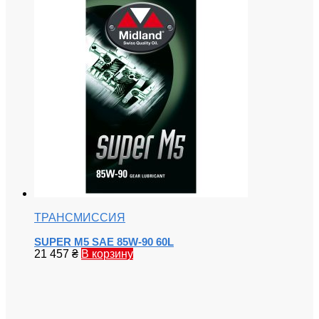
ТРАНСМИССИЯ
SUPER M5 SAE 85W-90 60L
21 457
₴
В корзину