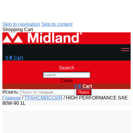
Skip to navigation
Skip to content
Shopping Cart
0
₴
Cart
Search
Close
0
₴
Cart
Искать:
Поиск
Главная
/
ТРАНСМИССИЯ
/
HIGH PERFORMANCE SAE
80W-90 1L