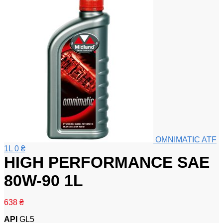
OMNIMATIC ATF
1L
0
₴
HIGH PERFORMANCE SAE
80W-90 1L
638
₴
API
GL5