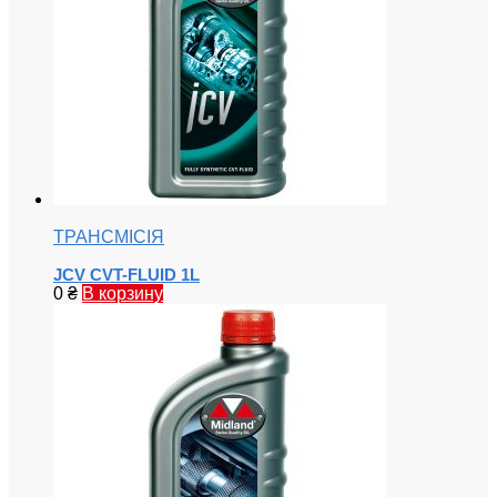
ТРАНСМІСІЯ
JCV CVT-FLUID 1L
0
₴
В корзину