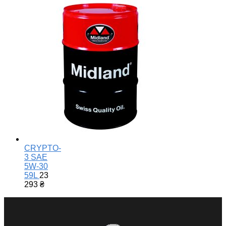
CRYPTO-
3 SAE
5W-30
59L
23
293
₴