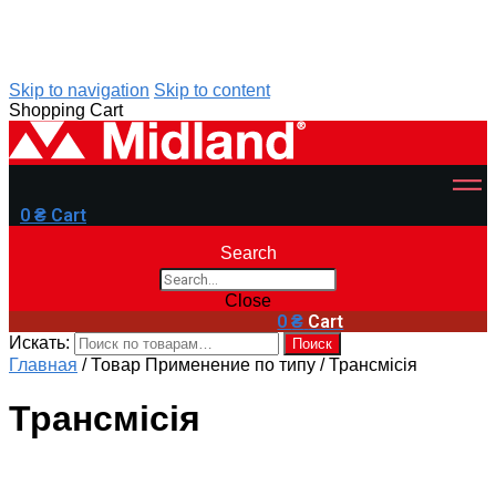
Skip to navigation
Skip to content
Shopping Cart
0
₴
Cart
Search
Close
0
₴
Cart
Искать:
Поиск
Главная
/
Товар Применение по типу
/
Трансмісія
Трансмісія