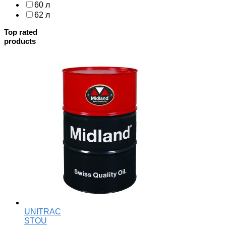
60 л
62 л
Top rated
products
UNITRAC
STOU