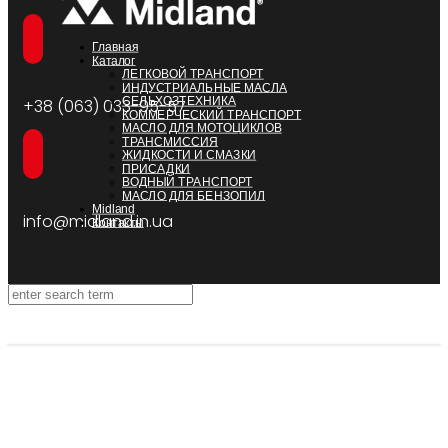
Главная
Каталог
ЛЕГКОВОЙ ТРАНСПОРТ
ИНДУСТРИАЛЬНЫЕ МАСЛА
СЕЛЬХОЗТЕХНИКА
+38 (063) 033-95-57
КОММЕРЧЕСКИЙ ТРАНСПОРТ
МАСЛО ДЛЯ МОТОЦИКЛОВ
ТРАНСМИССИЯ
ЖИДКОСТИ И СМАЗКИ
ПРИСАДКИ
ВОДНЫЙ ТРАНСПОРТ
МАСЛО ДЛЯ БЕНЗОПИЛ
Midland
info@midland.in.ua
Контакты