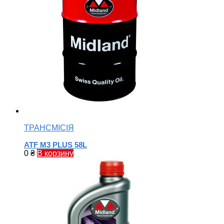
ТРАНСМІСІЯ
ATF M3 PLUS 58L
0
₴
В корзину