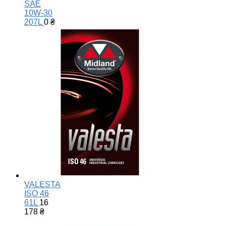
SAE
10W-30
207L
0
₴
VALESTA
ISO 46
61L
16
178
₴