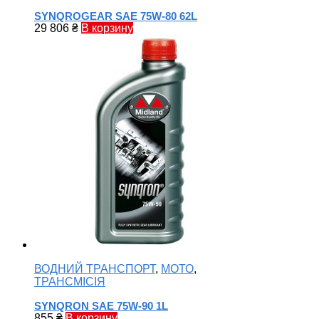
SYNQROGEAR SAE 75W-80 62L
29 806
₴
В корзину
ВОДНИЙ ТРАНСПОРТ
,
МОТО
,
ТРАНСМІСІЯ
SYNQRON SAE 75W-90 1L
855
₴
В корзину