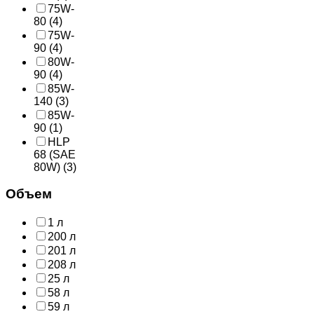
75W-
80
(4)
75W-
90
(4)
80W-
90
(4)
85W-
140
(3)
85W-
90
(1)
HLP
68 (SAE
80W)
(3)
Объем
1 л
200 л
201 л
208 л
25 л
58 л
59 л